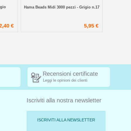
igio
Ricarica per
Hama Beads Midi 3000 pezzi - Grigio n.17
n.10
2,40 €
5,95 €
Recensioni certificate
Leggi le opinioni dei clienti
Iscriviti alla nostra newsletter
ISCRIVITI ALLA NEWSLETTER