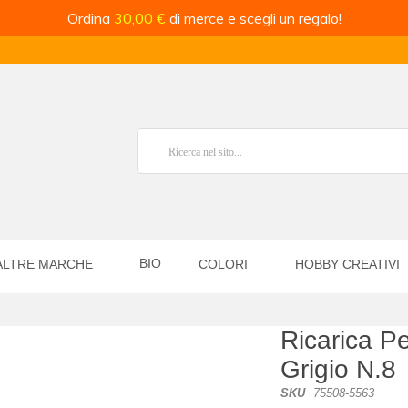
Ordina
30,00 €
di merce e scegli un regalo!
BIO
ALTRE MARCHE
COLORI
HOBBY CREATIVI
Ricarica P
Grigio N.8
SKU
75508-5563