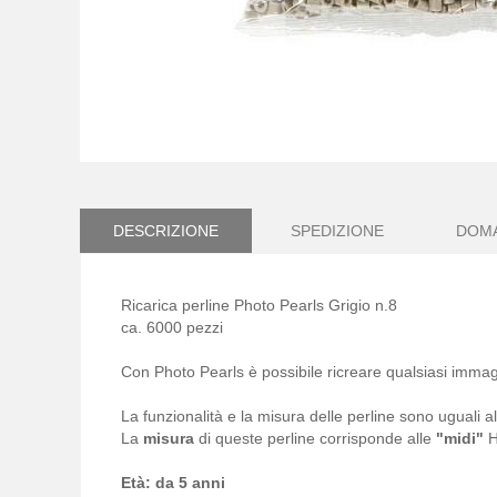
Vai
all'inizio
della
galleria
DESCRIZIONE
SPEDIZIONE
DOM
di
immagini
Ricarica perline Photo Pearls Grigio n.8
ca. 6000 pezzi
Con Photo Pearls è possibile ricreare qualsiasi immag
La funzionalità e la misura delle perline sono uguali
La
misura
di queste perline corrisponde alle
"midi"
H
Età: da 5 anni