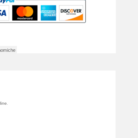
nomiche
line.