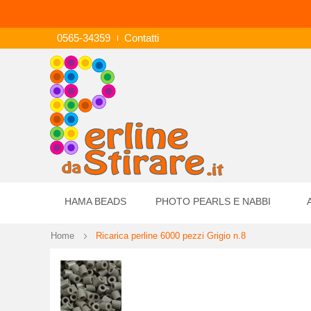
0565-34359
Contatti
HAMA BEADS
PHOTO PEARLS E NABBI
Home
Ricarica perline 6000 pezzi Grigio n.8
Vai
alla
fine
della