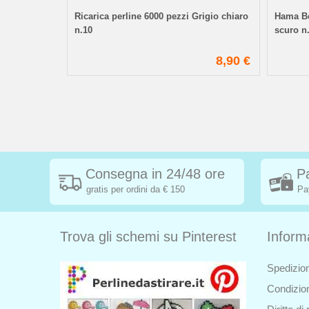
Ricarica perline 6000 pezzi Grigio chiaro
Hama Be
grigio 08
n.10
scuro n
2,20 €
8,90 €
2,40 €
Consegna in 24/48 ore
P
gratis per ordini da € 150
Pa
Trova gli schemi su Pinterest
Inform
Spedizion
Condizion