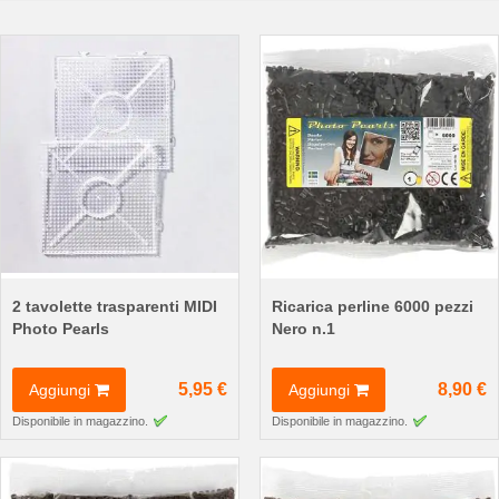
direzione
crescente
2 tavolette trasparenti MIDI
Ricarica perline 6000 pezzi
Photo Pearls
Nero n.1
5,95 €
8,90 €
Aggiungi
Aggiungi
Disponibile in magazzino.
Disponibile in magazzino.