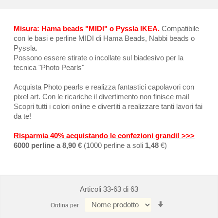
Misura: Hama beads "MIDI" o Pyssla IKEA.
Compatibile
con le basi e perline MIDI di Hama Beads, Nabbi beads o
Pyssla.
Possono essere stirate o incollate sul biadesivo per la
tecnica "Photo Pearls"
Acquista Photo pearls e realizza fantastici capolavori con
pixel art. Con le ricariche il divertimento non finisce mai!
Scopri tutti i colori online e divertiti a realizzare tanti lavori fai
da te!
Risparmia 40% acquistando le confezioni grandi! >>>
6000 perline a 8,90 €
(1000 perline a soli
1,48
€)
Articoli
33
-
63
di
63
Imposta
Ordina per
la