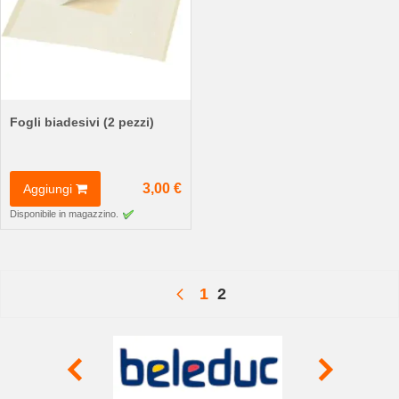
Fogli biadesivi (2 pezzi)
3,00 €
Aggiungi
Disponibile in magazzino.
Pagina
Attualmente stai leggendo
Pagina
Pagina
Precedente
1
2