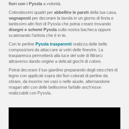
fiori con i Pyssla
a volontà.
Coloratissimi quadri per
abbellire le pareti
della tua casa,
segnaposti
per decorare la tavola in un giorno di festa e
tantissimi altri fiori di Pyssla che potrai creare trovando
disegni e schemi Pyssla
sulla nostra bacheca oppure
scatenando l’artista che è in te.
Con le perline
Pyssla trasparenti
realizza delle belle
composizioni da attaccare ai vetri delle finestre. La
trasparenza permetterà alla luce del sole di filtrarci
attraverso dando origine a delicati giochi di colore.
Potrai decorare il tuo giardino preparando degli stecchini di
legno con applicati sopra dei fiori colorati di perline da
stirare, da inserire nei vasi o nelle aiuole, alternandone
magari altri con delle bellissime farfalle anch’esse
realizzabili con Pyssla.