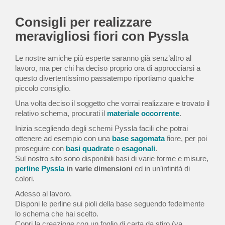
Consigli per realizzare
meravigliosi fiori con Pyssla
Le nostre amiche più esperte saranno già senz’altro al
lavoro, ma per chi ha deciso proprio ora di approcciarsi a
questo divertentissimo passatempo riportiamo qualche
piccolo consiglio.
Una volta deciso il soggetto che vorrai realizzare e trovato il
relativo schema, procurati il
materiale occorrente
.
Inizia scegliendo degli schemi Pyssla facili che potrai
ottenere ad esempio con una
base sagomata
fiore, per poi
proseguire con
basi quadrate
o
esagonali
.
Sul nostro sito sono disponibili basi di varie forme e misure,
perline Pyssla
in varie dimensioni
ed in un’infinità di
colori.
Adesso al lavoro.
Disponi le perline sui pioli della base seguendo fedelmente
lo schema che hai scelto.
Copri la creazione con un foglio di carta da stiro (va