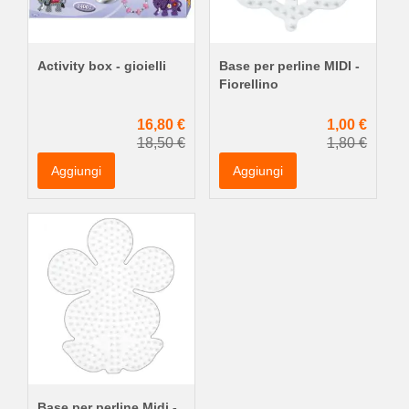
Activity box - gioielli
Base per perline MIDI -
Fiorellino
16,80 €
1,00 €
18,50 €
1,80 €
Aggiungi
Aggiungi
Base per perline Midi -